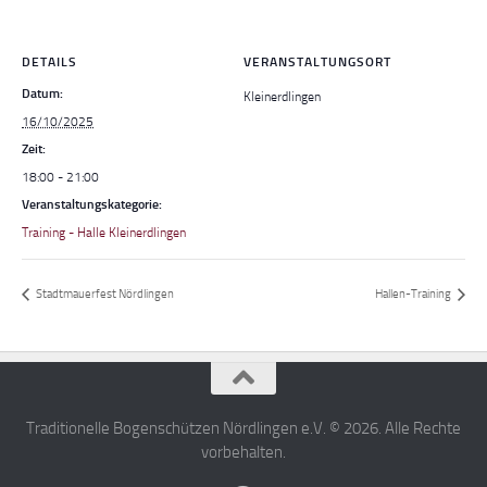
DETAILS
VERANSTALTUNGSORT
Datum:
Kleinerdlingen
16/10/2025
Zeit:
18:00 - 21:00
Veranstaltungskategorie:
Training - Halle Kleinerdlingen
Stadtmauerfest Nördlingen
Hallen-Training
Traditionelle Bogenschützen Nördlingen e.V. © 2026. Alle Rechte
vorbehalten.