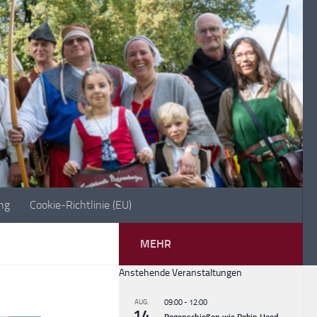
ng
Cookie-Richtlinie (EU)
MEHR
Anstehende Veranstaltungen
AUG.
09:00
-
12:00
14
Bogenschießen wie Robin Hood