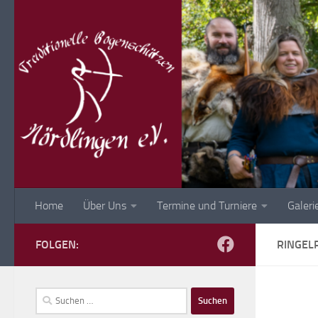
Zum Inhalt springen
Home
Über Uns
Termine und Turniere
Galeri
FOLGEN:
RINGEL
Suchen
nach: